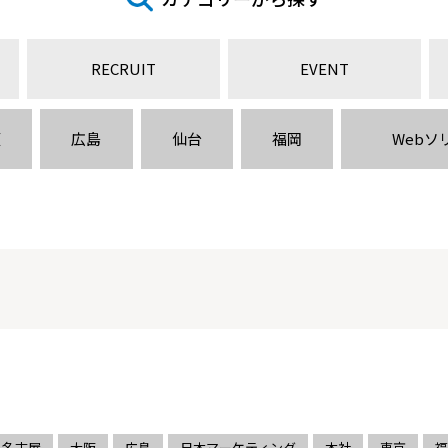
RECRUIT
EVENT
阪
広島
仙台
福岡
Webソ
名古屋
大阪
広島
日本マーケティング
本社
東京
福