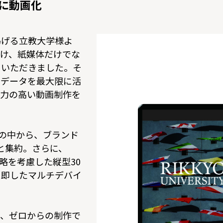
に動画化
掲げる立教大学様よ
け、紙媒体だけでな
をいただきました。そ
ンデータを最大限に活
求力の高い動画制作を
報の中から、ブランド
と集約。さらに、
S戦略を考慮した縦型30
に即したマルチデバイ
で、ゼロからの制作で