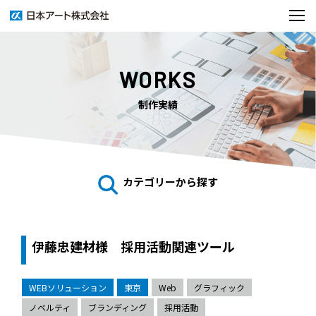
WORKS
制作実績
カテゴリーから探す
伊藤忠建材様 採用活動関連ツール
WEBソリューション
東京
Web
グラフィック
ノベルティ
ブランディング
採用活動